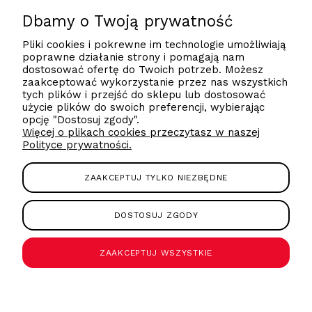
kontakt@forcell.pl
Dbamy o Twoją prywatność
Pliki cookies i pokrewne im technologie umożliwiają
poprawne działanie strony i pomagają nam
607590080
dostosować ofertę do Twoich potrzeb. Możesz
zaakceptować wykorzystanie przez nas wszystkich
tych plików i przejść do sklepu lub dostosować
użycie plików do swoich preferencji, wybierając
Poznaj nas
opcję "Dostosuj zgody".
Więcej o plikach cookies przeczytasz w naszej
Polityce prywatności.
Regulaminy
ZAAKCEPTUJ TYLKO NIEZBĘDNE
Produkty Forcell
DOSTOSUJ ZGODY
ZAAKCEPTUJ WSZYSTKIE
Copyright 2021/2022 Forcell by PartnerTele.com