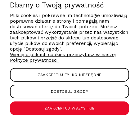
kontakt@forcell.pl
Dbamy o Twoją prywatność
Pliki cookies i pokrewne im technologie umożliwiają
poprawne działanie strony i pomagają nam
607590080
dostosować ofertę do Twoich potrzeb. Możesz
zaakceptować wykorzystanie przez nas wszystkich
tych plików i przejść do sklepu lub dostosować
użycie plików do swoich preferencji, wybierając
Poznaj nas
opcję "Dostosuj zgody".
Więcej o plikach cookies przeczytasz w naszej
Polityce prywatności.
Regulaminy
ZAAKCEPTUJ TYLKO NIEZBĘDNE
Produkty Forcell
DOSTOSUJ ZGODY
ZAAKCEPTUJ WSZYSTKIE
Copyright 2021/2022 Forcell by PartnerTele.com