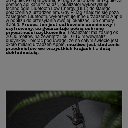
od Apple. Po sparowaniu F-Taga z urządzeniem Apple za
pomocą aplikacji “Znajdź”, lokalizator wykorzystuje
technologię Bluetooth Low Energy (BLE) do stałego
połączenia z urządzeniem. Gdy F-Tag znajdzie się poza
zasięgiem Bluetooth, wykorzystuje inne urządzenia Apple
w pobliżu do przesyłania swojej lokalizacji do chmury
Proces ten jest całkowicie anonimowy i
iCloud.
szyfrowany, co gwarantuje pełną ochronę
prywatności użytkownika
. Lokalizator ma zasięg ok
20-30 metrów na zewnątrz i ok 10-16 m wewnątrz
budynków - biorąc pod uwagę, że na całym świecie jest
możliwe jest śledzenie
około miliard urządzeń Apple,
przedmiotów we wszystkich krajach i z dużą
dokładnością.