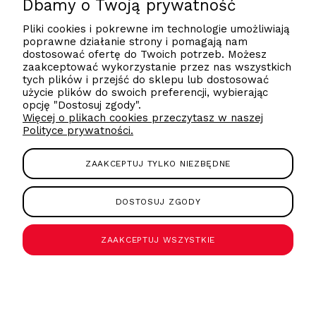
Dbamy o Twoją prywatność
Pliki cookies i pokrewne im technologie umożliwiają
poprawne działanie strony i pomagają nam
607590080
dostosować ofertę do Twoich potrzeb. Możesz
zaakceptować wykorzystanie przez nas wszystkich
tych plików i przejść do sklepu lub dostosować
użycie plików do swoich preferencji, wybierając
Poznaj nas
opcję "Dostosuj zgody".
Więcej o plikach cookies przeczytasz w naszej
Polityce prywatności.
Regulaminy
ZAAKCEPTUJ TYLKO NIEZBĘDNE
Produkty Forcell
DOSTOSUJ ZGODY
ZAAKCEPTUJ WSZYSTKIE
Copyright 2021/2022 Forcell by PartnerTele.com
Sklep internetowy Shoper.pl