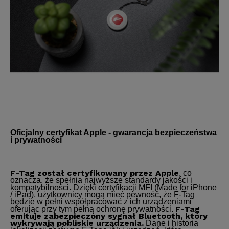
Oficjalny certyfikat Apple - gwarancja bezpieczeństwa
i prywatności
F-Tag został certyfikowany przez Apple
, co
oznacza, że spełnia najwyższe standardy jakości i
kompatybilności. Dzięki certyfikacji MFI (Made for iPhone
/ iPad), użytkownicy mogą mieć pewność, że F-Tag
będzie w pełni współpracować z ich urządzeniami
F-Tag
oferując przy tym pełną ochronę prywatności.
emituje zabezpieczony sygnał Bluetooth, który
wykrywają pobliskie urządzenia.
Dane i historia