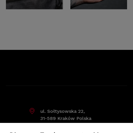
ul. Sołtysowska 22,
31-589 Kraków Polska
kontakt@forcell.pl