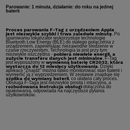
Parowanie: 1 minuta, działanie: do roku na jednej
baterii
Proces parowania F-Tag z urządzeniem Apple
jest niezwykle szybki i trwa zaledwie minutę
. Po
sparowaniu lokalizator wykorzystuje technologię
Bluetooth Low Energy (BLE) do stałego połączenia z
urządzeniem, zapewniając niezawodne śledzenie w
czasie rzeczywistym. Technologia ta jest przy tym
pobiera niewiele energii, a
niezwykle oszczędna -
zużycie transferu danych jest minimalne
. F-Tag
wymienną baterię CR2032, która
jest wyposażony w
wystarcza do 12 miesięcy użytkowania
. Dzięki
aplikacji “Znajdź” można łatwo monitorować stan baterii i
wymienić ją z wyprzedzeniem. W zestawie znajduje się
szpilka do wymiany baterii
, co ułatwia cały proces.
Obsługa F-Taga jest niezwykle prosta i intuicyjna, a
rozbudowana instrukcja obsługi
dołączona do
opakowania, odpowiada na najczęstsze pytania
użytkowników.