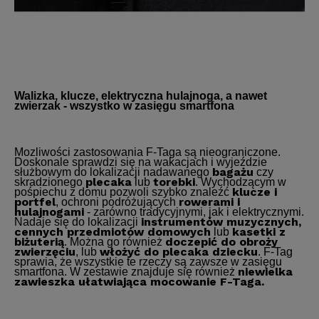
Walizka, klucze, elektryczna hulajnoga, a nawet
zwierzak - wszystko w zasięgu smartfona
Mozliwości zastosowania F-Taga są nieograniczone.
Doskonale sprawdzi się na wakacjach i wyjeździe
bagażu
służbowym do lokalizacji nadawanego
czy
plecaka
torebki
skradzionego
lub
. Wychodzącym w
klucze i
pośpiechu z domu pozwoli szybko znaleźć
portfel
rowerami i
, ochroni podróżujących
hulajnogami
- zarówno tradycyjnymi, jak i elektrycznymi.
instrumentów muzycznych,
Nadaje się do lokalizacji
cennych przedmiotów domowych
kasetki z
lub
biżuterią
doczepić do obroży
. Można go również
zwierzęciu
włożyć do plecaka dziecku
, lub
. F-Tag
sprawia, że wszystkie te rzeczy są zawsze w zasięgu
niewielka
smartfona. W zestawie znajduje się również
zawieszka ułatwiająca mocowanie F-Taga.