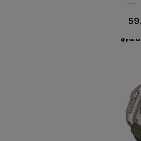
59
powiad