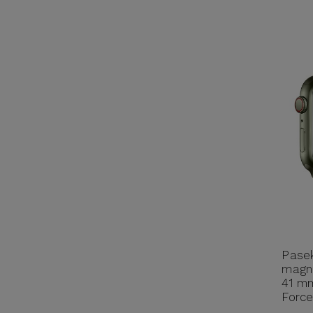
Pase
magne
41 m
Force