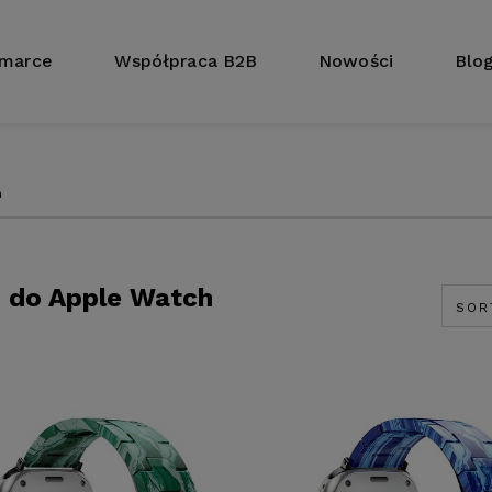
 marce
Współpraca B2B
Nowości
Blo
h
i do Apple Watch
SOR