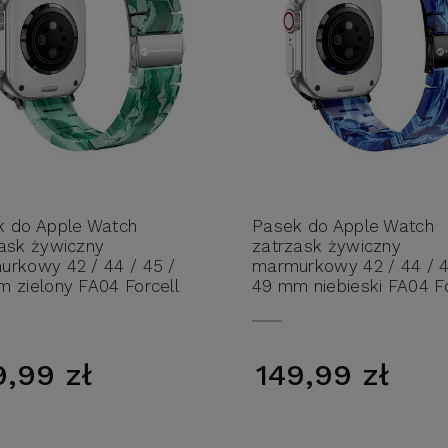
k do Apple Watch
Pasek do Apple Watch
ask żywiczny
zatrzask żywiczny
rkowy 42 / 44 / 45 /
marmurkowy 42 / 44 / 4
 zielony FA04 Forcell
49 mm niebieski FA04 Fo
ign
F-Design
9,99 zł
149,99 zł