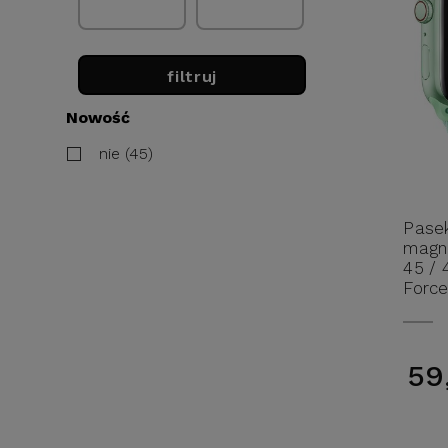
filtruj
Nowość
nie (45)
Pase
magne
45 / 
Force
59