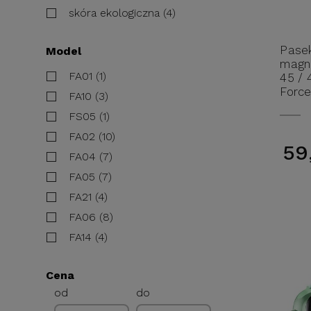
skóra ekologiczna (4)
Pase
Model
magne
FA01 (1)
45 /
Force
FA10 (3)
FS05 (1)
FA02 (10)
59
FA04 (7)
FA05 (7)
FA21 (4)
FA06 (8)
FA14 (4)
Cena
od
do