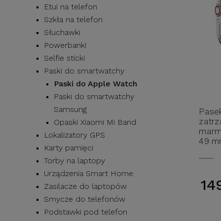
Etui na telefon
Szkła na telefon
Słuchawki
Powerbanki
Selfie sticki
Paski do smartwatchy
Paski do Apple Watch
Paski do smartwatchy
Samsung
Pase
zatrz
Opaski Xiaomi Mi Band
marmu
Lokalizatory GPS
49 mm
Karty pamięci
F-Des
Torby na laptopy
Urządzenia Smart Home
14
Zasilacze do laptopów
Smycze do telefonów
Podstawki pod telefon